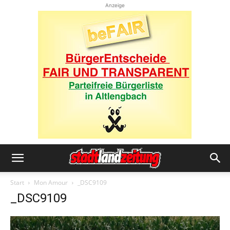
Anzeige
Start
Mon Amour
_DSC9109
_DSC9109