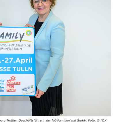
bara Trettler, Geschäftsführerin der NÖ Familienland GmbH. Foto: © NLK