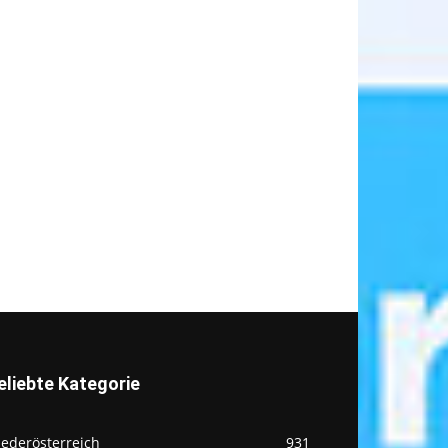
eliebte Kategorie
iederösterreich
931