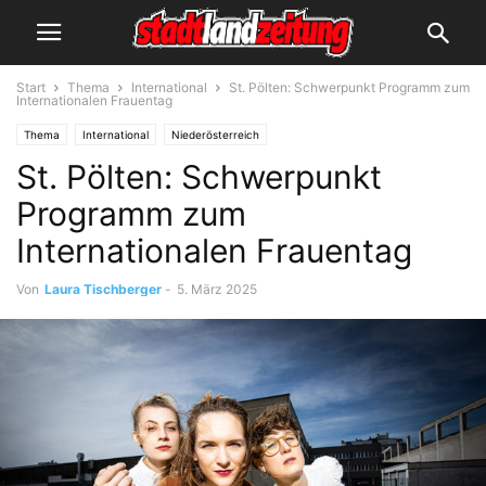
Start
Thema
International
St. Pölten: Schwerpunkt Programm zum
Internationalen Frauentag
Thema
International
Niederösterreich
St. Pölten: Schwerpunkt
Programm zum
Internationalen Frauentag
Von
Laura Tischberger
-
5. März 2025