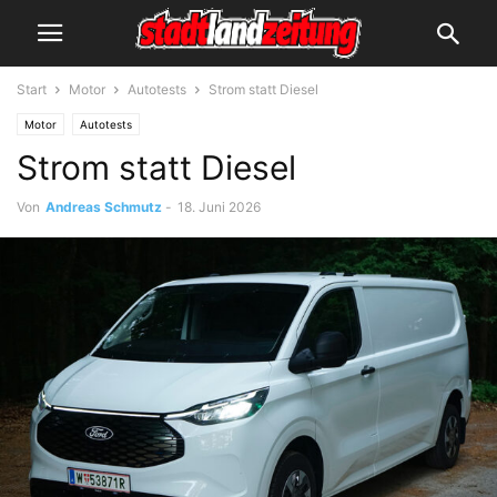
Start
Motor
Autotests
Strom statt Diesel
Motor
Autotests
Strom statt Diesel
Von
Andreas Schmutz
-
18. Juni 2026