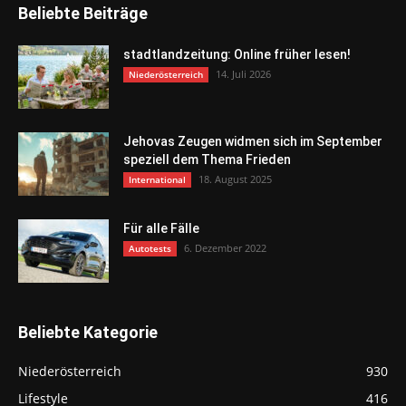
Beliebte Beiträge
stadtlandzeitung: Online früher lesen!
14. Juli 2026
Niederösterreich
Jehovas Zeugen widmen sich im September
speziell dem Thema Frieden
18. August 2025
International
Für alle Fälle
6. Dezember 2022
Autotests
Beliebte Kategorie
Niederösterreich
930
Lifestyle
416