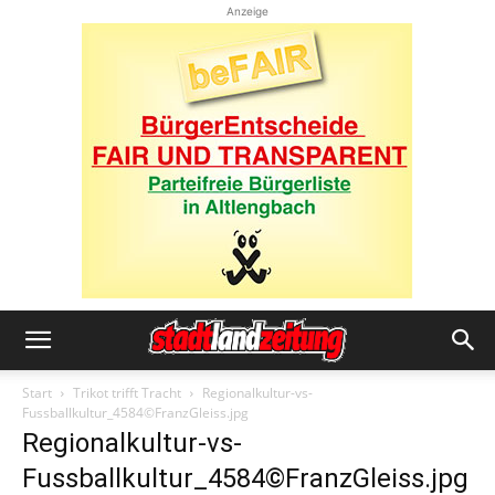
Anzeige
Start
Trikot trifft Tracht
Regionalkultur-vs-
Fussballkultur_4584©FranzGleiss.jpg
Regionalkultur-vs-
Fussballkultur_4584©FranzGleiss.jpg