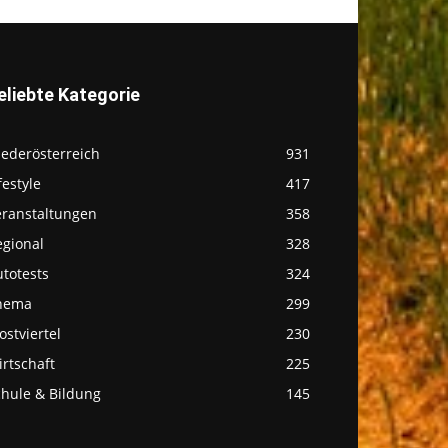
eliebte Kategorie
iederösterreich
931
festyle
417
eranstaltungen
358
egional
328
totests
324
hema
299
stviertel
230
rtschaft
225
chule & Bildung
145