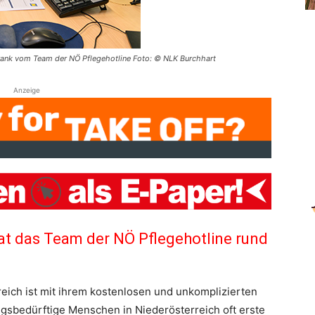
Frank vom Team der NÖ Pflegehotline Foto: © NLK Burchhart
Anzeige
at das Team der NÖ Pflegehotline rund
eich ist mit ihrem kostenlosen und unkomplizierten
gsbedürftige Menschen in Niederösterreich oft erste