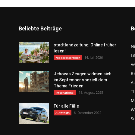
Beliebte Beiträge
B
stadtlandzeitung: Online früher
N
lesen!
Li
14. Juli 2026
Niederösterreich
V
R
Jehovas Zeugen widmen sich
im September speziell dem
Au
Thema Frieden
T
18. August 2025
International
Mo
Für alle Fälle
Wi
6. Dezember 2022
Autotests
S