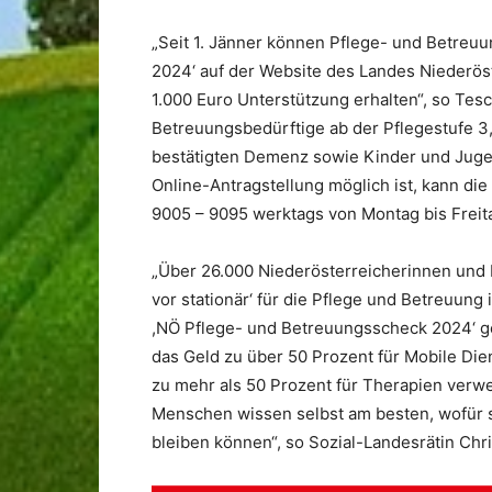
„Seit 1. Jänner können Pflege- und Betreu
2024‘ auf der Website des Landes Niederös
1.000 Euro Unterstützung erhalten“, so Tes
Betreuungsbedürftige ab der Pflegestufe 3,
bestätigten Demenz sowie Kinder und Jugend
Online-Antragstellung möglich ist, kann die
9005 – 9095 werktags von Montag bis Freita
„Über 26.000 Niederösterreicherinnen und
vor stationär‘ für die Pflege und Betreuun
,NÖ Pflege- und Betreuungsscheck 2024‘ ges
das Geld zu über 50 Prozent für Mobile D
zu mehr als 50 Prozent für Therapien verwe
Menschen wissen selbst am besten, wofür s
bleiben können“, so Sozial-Landesrätin Chr