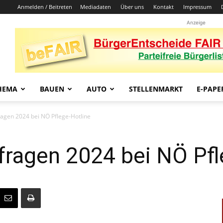
Anmelden / Beitreten
Mediadaten
Über uns
Kontakt
Impressum
Anzeige
HEMA
BAUEN
AUTO
STELLENMARKT
E-PAPE
agen 2024 bei NÖ Pflege-Hotline
fragen 2024 bei NÖ Pfl