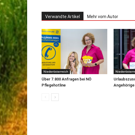
Verwandte Artikel
Mehr vom Autor
Niederösterreich
Niederösterr
Über 7.800 Anfragen bei NÖ
Urlaubszusc
Pflegehotline
Angehörige