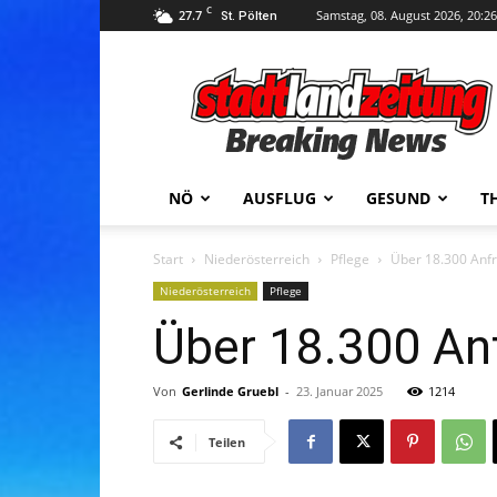
C
27.7
Samstag, 08. August 2026, 20:26
St. Pölten
stadtlandzeitung
NÖ
AUSFLUG
GESUND
T
Start
Niederösterreich
Pflege
Über 18.300 Anfr
Niederösterreich
Pflege
Über 18.300 An
Von
Gerlinde Gruebl
-
23. Januar 2025
1214
Teilen