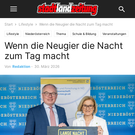
Start
Lifestyle
Wenn die Neugier die Nacht zum Tag macht
Lifestyle
Niederösterreich
Thema
Schule & Bildung
Veranstaltungen
Wenn die Neugier die Nacht
zum Tag macht
Von
Redaktion
-
30. März 2026