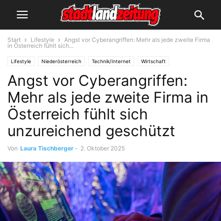
Start
Lifestyle
Angst vor Cyberangriffen: Mehr als jede zweite Firma
in Österreich fühlt sich...
Lifestyle
Niederösterreich
Technik/Internet
Wirtschaft
Angst vor Cyberangriffen:
Mehr als jede zweite Firma in
Österreich fühlt sich
unzureichend geschützt
Von
Laura Tischberger
-
2. Oktober 2025