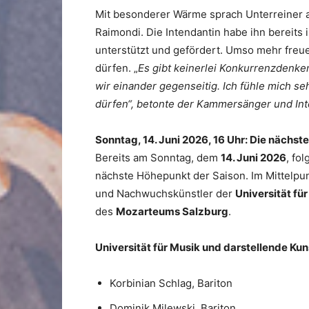
Mit besonderer Wärme sprach Unterreiner a
Raimondi. Die Intendantin habe ihn bereits
unterstützt und gefördert. Umso mehr freu
dürfen. „
Es gibt keinerlei Konkurrenzdenke
wir einander gegenseitig. Ich fühle mich s
dürfen“, betonte der Kammersänger und Int
Sonntag, 14. Juni 2026, 16 Uhr: Die nächs
Bereits am Sonntag, dem
14. Juni 2026
, fo
nächste Höhepunkt der Saison. Im Mittelp
und Nachwuchskünstler der
Universität fü
des
Mozarteums Salzburg
.
Universität für Musik und darstellende K
Korbinian Schlag, Bariton
Dominik Milewski, Bariton