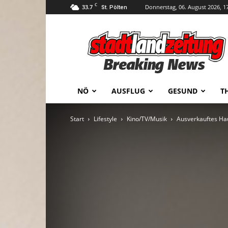
C
33.7
Donnerstag, 06. August 2026, 1
St. Pölten
stadtlandzeitung
NÖ
AUSFLUG
GESUND
T
Start
Lifestyle
Kino/TV/Musik
Ausverkauftes Hau