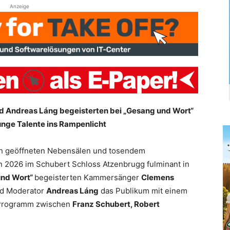
Anzeige
d Andreas Láng begeisterten bei „Gesang und Wort“
junge Talente ins Rampenlicht
ich geöffneten Nebensälen und tosendem
n 2026 im Schubert Schloss Atzenbrugg fulminant in
und Wort“
begeisterten Kammersänger
Clemens
d Moderator
Andreas Láng
das Publikum mit einem
 Programm zwischen
Franz Schubert, Robert