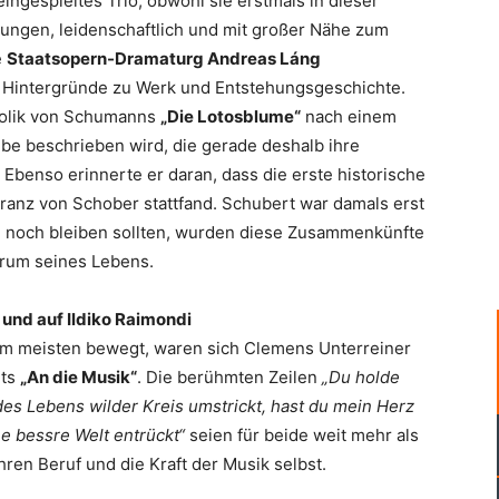
eingespieltes Trio, obwohl sie erstmals in dieser
ungen, leidenschaftlich und mit großer Nähe zum
e
Staatsopern-Dramaturg Andreas Láng
 Hintergründe zu Werk und Entstehungsgeschichte.
mbolik von Schumanns
„Die Lotosblume“
nach einem
ebe beschrieben wird, die gerade deshalb ihre
. Ebenso erinnerte er daran, dass die erste historische
anz von Schober stattfand. Schubert war damals erst
hm noch bleiben sollten, wurden diese Zusammenkünfte
rum seines Lebens.
 und auf Ildiko Raimondi
 am meisten bewegt, waren sich Clemens Unterreiner
rts
„An die Musik“
. Die berühmten Zeilen
„Du holde
des Lebens wilder Kreis umstrickt, hast du mein Herz
ne bessre Welt entrückt“
seien für beide weit mehr als
hren Beruf und die Kraft der Musik selbst.