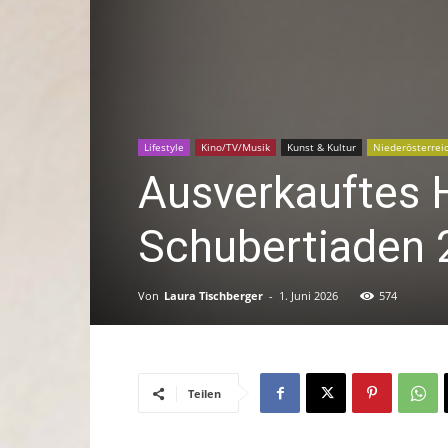
Lifestyle
Kino/TV/Musik
Kunst & Kultur
Niederösterrei
Ausverkauftes 
Schubertiaden 2
Von
Laura Tischberger
-
1. Juni 2026
574
Teilen