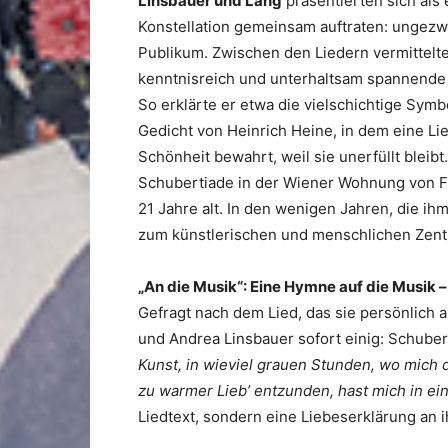
Linsbauer und Láng
präsentierten sich als 
Konstellation gemeinsam auftraten: ungezw
Publikum. Zwischen den Liedern vermittelt
kenntnisreich und unterhaltsam spannende
So erklärte er etwa die vielschichtige Sy
Gedicht von Heinrich Heine, in dem eine Li
Schönheit bewahrt, weil sie unerfüllt bleibt
Schubertiade in der Wiener Wohnung von Fr
21 Jahre alt. In den wenigen Jahren, die i
zum künstlerischen und menschlichen Zent
„An die Musik“: Eine Hymne auf die Musik –
Gefragt nach dem Lied, das sie persönlich
und Andrea Linsbauer sofort einig: Schube
Kunst, in wieviel grauen Stunden, wo mich 
zu warmer Lieb’ entzunden, hast mich in ei
Liedtext, sondern eine Liebeserklärung an i