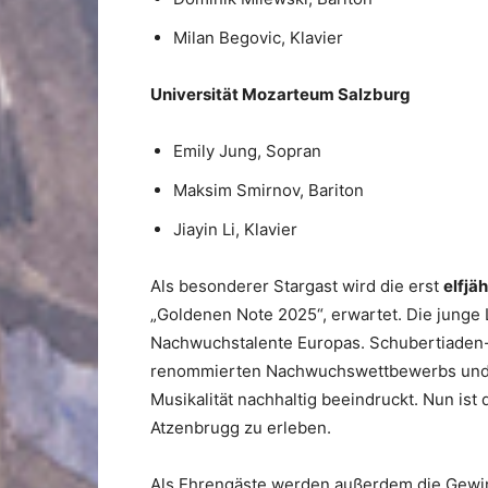
Milan Begovic, Klavier
Universität Mozarteum Salzburg
Emily Jung, Sopran
Maksim Smirnov, Bariton
Jiayin Li, Klavier
Als besonderer Stargast wird die erst
elfjäh
„Goldenen Note 2025“, erwartet. Die junge 
Nachwuchstalente Europas. Schubertiaden-In
renommierten Nachwuchswettbewerbs und z
Musikalität nachhaltig beeindruckt. Nun ist
Atzenbrugg zu erleben.
Als Ehrengäste werden außerdem die Gewi