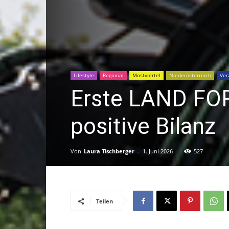
Lifestyle
Regional
Mostviertel
Niederösterreich
Ver
Erste LAND FO
positive Bilanz
Von
Laura Tischberger
-
1. Juni 2026
527
Teilen