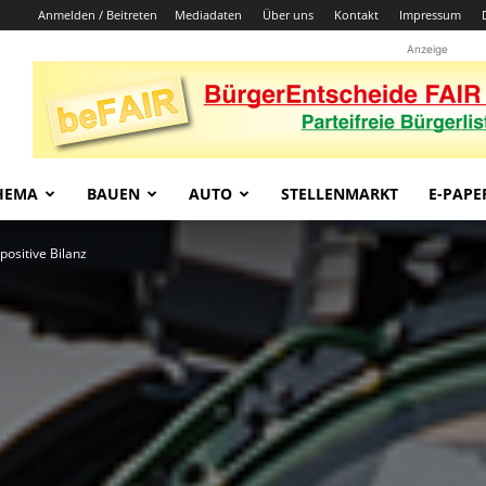
Anmelden / Beitreten
Mediadaten
Über uns
Kontakt
Impressum
Anzeige
HEMA
BAUEN
AUTO
STELLENMARKT
E-PAPE
ositive Bilanz