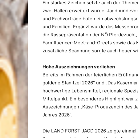
Ein starkes Zeichen setzte auch der Theme
zwei Hallen erweitert wurde. Jagdhundevor
und Fachvorträge boten ein abwechslungsrei
und Familien. Ergänzt wurde das Messepro
die Rassepräsentation der NÖ Pferdezucht
Farmfluencer-Meet-and-Greets sowie das K
zusätzliche Spannung sorgte auch heuer 
Hohe Auszeichnungen verliehen
Bereits im Rahmen der feierlichen Eröffnu
goldene Stanitzel 2026“ und „Das Kasermand
hochwertige Lebensmittel, regionale Spezi
Mittelpunkt. Ein besonderes Highlight war 
Auszeichnungen „Käse-Produzent:in des Ja
Jahres 2026“.
Die LAND FORST JAGD 2026 zeigte einmal m