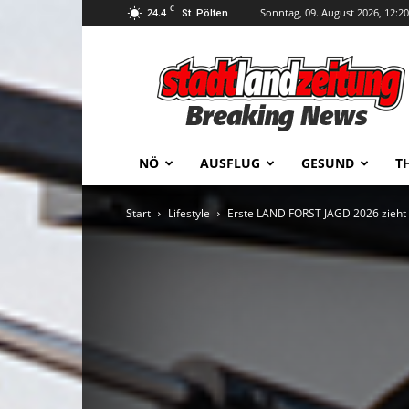
C
24.4
Sonntag, 09. August 2026, 12:20
St. Pölten
stadtlandzeitung
NÖ
AUSFLUG
GESUND
T
Start
Lifestyle
Erste LAND FORST JAGD 2026 zieht p