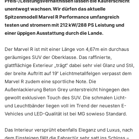
Preis-/Leistungsverhältnissen lassen die Käuferschicht
unentwegt wachsen. Wir dürfen das aktuelle
Spitzenmodell Marvel R Performance umfangreich
testen und stromern mit 212 kW/288 PS Leistung und
einer üppigen Ausstattung durch die Lande.
Der Marvel R ist mit einer Länge von 4,67m ein durchaus
geräumiges SUV der Oberklasse. Das raffinierte,
glattflächige Exterieur „trägt“ dabei sehr viel Glanz und Stil,
der breite Auftritt auf 19“ Leichtmetallfelgen verpasst dem
Marvel R zudem eine sportliche Note. Die
Außenlackierung Beton Grey unterstreicht hingegen den
gewollt exklusiven Touch des SUV. Die schmalen Licht-
und Leuchtbänder liegen voll im Trend der neuesten E-
Vehicles und LED-Qualität ist bei MG sowieso Standard.
Das Interieur versprüht ebenfalls Eleganz und Luxus, nach
dem Einsteigen fällt die Fahrertür sehr satt ins Schloss –