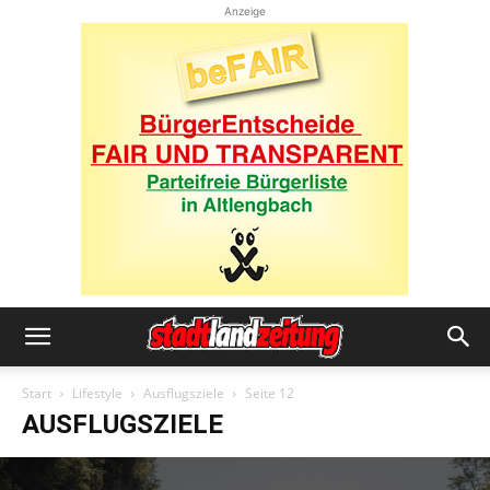
Anzeige
Start
Lifestyle
Ausflugsziele
Seite 12
AUSFLUGSZIELE