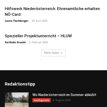
Hilfswerk Niederösterreich: Ehrenamtliche erhalten
NÖ-Card
Laura Tischberger
-
29. Juni 2025
Spezieller Projektunterricht – HLUW
Gerlinde Gruebl
-
3. Februar 2026
Mehr laden
Redaktionstipp
Wo Niederösterreich im Sommer abkühlt
8. August 2026
Ausflugsziele