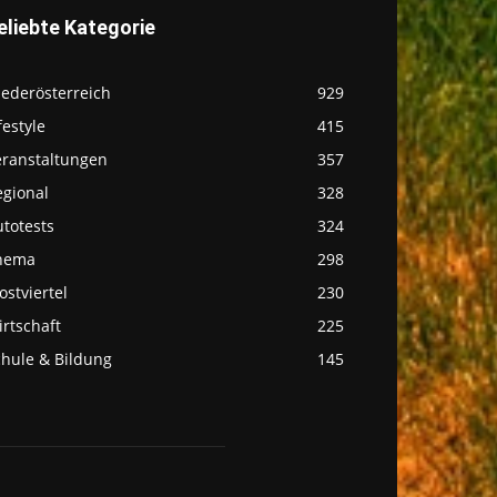
eliebte Kategorie
iederösterreich
929
festyle
415
eranstaltungen
357
egional
328
totests
324
hema
298
stviertel
230
rtschaft
225
chule & Bildung
145