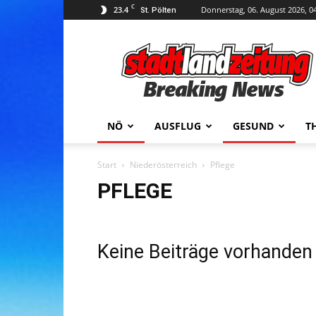
C
23.4
Donnerstag, 06. August 2026, 0
St. Pölten
stadtlandzeitung
NÖ
AUSFLUG
GESUND
T
Start
Niederösterreich
Pflege
PFLEGE
Keine Beiträge vorhanden