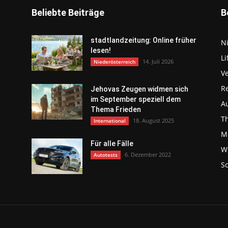
Beliebte Beiträge
B
stadtlandzeitung: Online früher
N
lesen!
Li
14. Juli 2026
Niederösterreich
V
R
Jehovas Zeugen widmen sich
im September speziell dem
Au
Thema Frieden
T
18. August 2025
International
Mo
Für alle Fälle
Wi
6. Dezember 2022
Autotests
S