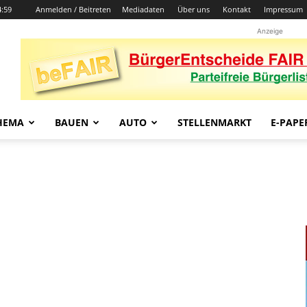
4:59
Anmelden / Beitreten
Mediadaten
Über uns
Kontakt
Impressum
Anzeige
HEMA
BAUEN
AUTO
STELLENMARKT
E-PAPE