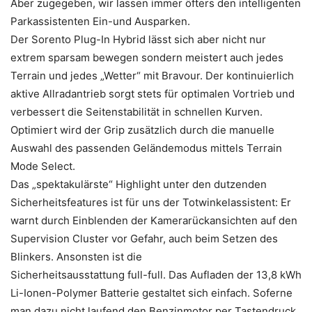
Aber zugegeben, wir lassen immer öfters den intelligenten
Parkassistenten Ein-und Ausparken.
Der Sorento Plug-In Hybrid lässt sich aber nicht nur
extrem sparsam bewegen sondern meistert auch jedes
Terrain und jedes „Wetter“ mit Bravour. Der kontinuierlich
aktive Allradantrieb sorgt stets für optimalen Vortrieb und
verbessert die Seitenstabilität in schnellen Kurven.
Optimiert wird der Grip zusätzlich durch die manuelle
Auswahl des passenden Geländemodus mittels Terrain
Mode Select.
Das „spektakulärste“ Highlight unter den dutzenden
Sicherheitsfeatures ist für uns der Totwinkelassistent: Er
warnt durch Einblenden der Kamerarückansichten auf den
Supervision Cluster vor Gefahr, auch beim Setzen des
Blinkers. Ansonsten ist die
Sicherheitsausstattung full-full. Das Aufladen der 13,8 kWh
Li-Ionen-Polymer Batterie gestaltet sich einfach. Soferne
man dazu nicht laufend den Benzinmotor per Tastendruck