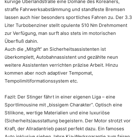
kurvige Überlandstraße eine Domäne des Koreaners,
straffe Fahrwerksabstämmung und standfeste Bremsen
lassen auch hier besonders sportliches Fahren zu. Der 3.3
Liter Turbobenziner stellt opulente 510 Nm Drehmoment
zur Verfügung, man surft also stets im motorischen
Überfluß dahin.
Auch die „Mitgift“ an Sicherheitsassistenten ist
überkomplett, Autobahnassistent und gezählte neun
weitere Assistenten verrichten präzise Arbeit. Hinzu
kommen aber noch adaptiver Tempomat,
Tempolimitiformationssystem etc.
Fazit: Der Stinger fährt in einer eigenen Liga – eine
Sportlimousine mit „bissigem Charakter“. Optisch eine
Stilikone, wertige Materialien und eine luxuriöse
(Sicherheits)ausstattung begeistern. Der Motor strotzt vor
Kraft, der Allradantrieb passt perfekt dazu. Ein famoses
Auto inklusive sieben Jahre Kia-Werksgarantie zum fairen