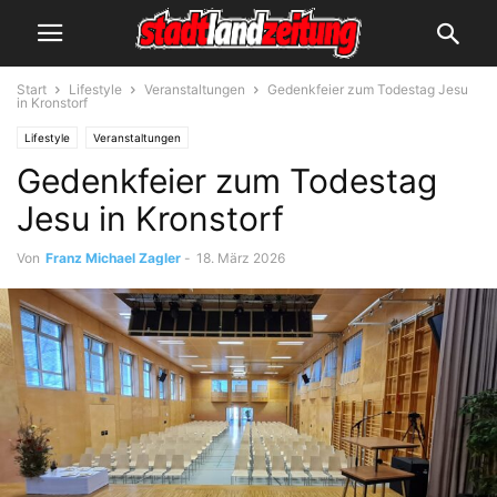
Start
Lifestyle
Veranstaltungen
Gedenkfeier zum Todestag Jesu
in Kronstorf
Lifestyle
Veranstaltungen
Gedenkfeier zum Todestag
Jesu in Kronstorf
Von
Franz Michael Zagler
-
18. März 2026