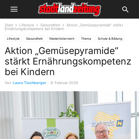
Start
Lifestyle
Gesundheit
Aktion „Gemüsepyramide“ stärkt
Ernährungskompetenz bei Kindern
Lifestyle
Gesundheit
Niederösterreich
Thema
Schule & Bildung
Aktion „Gemüsepyramide“
stärkt Ernährungskompetenz
bei Kindern
Von
Laura Tischberger
-
8. Februar 2026