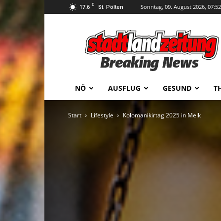
C
17.6
Sonntag, 09. August 2026, 07:52
St. Pölten
stadtlandzeitung
NÖ
AUSFLUG
GESUND
T
Start
Lifestyle
Kolomanikirtag 2025 in Melk