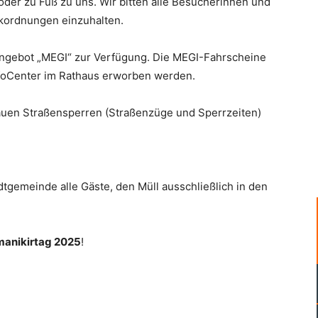
oder zu Fuß zu uns. Wir bitten alle Besucherinnen und
rkordnungen einzuhalten.
iangebot „MEGI“ zur Verfügung. Die MEGI-Fahrscheine
foCenter im Rathaus erworben werden.
nauen Straßensperren (Straßenzüge und Sperrzeiten)
dtgemeinde alle Gäste, den Müll ausschließlich in den
manikirtag 2025
!