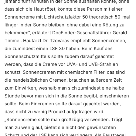
jemand fünf Minuten in der Sonne aushalten könnte, ohne
dass sich die Haut rötet, könnte diese Person mit einer
Sonnencreme mit Lichtschutzfaktor 50 theoretisch 50-mal
länger in der Sonne bleiben, ohne dabei eine Rötung zu
bekommen“, erläutert DocFinder-Geschäftsführer Gerald
Timmel. Hautarzt Dr. Tzovaras empfiehlt Sonnencremen,
die zumindest einen LSF 30 haben. Beim Kauf des
Sonnenschutzmittels sollte zudem darauf geachtet
werden, dass die Creme vor UVA- und UVB-Strahlen
schützt. Sonnencremen mit chemischem Filter, das sind
die handelsüblichen Cremen, brauchen außerdem Zeit
zum Einwirken, weshalb man sich zumindest eine halbe
Stunde bevor man sich in die Sonne begibt, einschmieren
sollte. Beim Eincremen sollte darauf geachtet werden,
dass nicht zu wenig Produkt aufgetragen wird.
„Sonnencreme sollte man großzügig verwenden. Trägt
man zu wenig auf, bietet sie nicht den gewünschten
Schutz und der LSF kann sich verringern. Als Faustregel