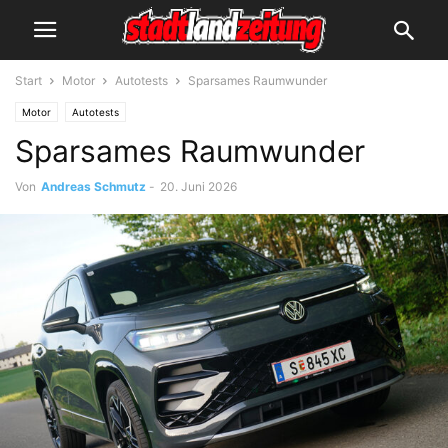
Start
Motor
Autotests
Sparsames Raumwunder
Motor
Autotests
Sparsames Raumwunder
Von
Andreas Schmutz
-
20. Juni 2026