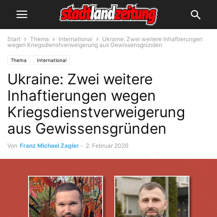
Start
Thema
International
Ukraine: Zwei weitere Inhaftierungen
wegen Kriegsdienstverweigerung aus Gewissensgründen
Thema
International
Ukraine: Zwei weitere
Inhaftierungen wegen
Kriegsdienstverweigerung
aus Gewissensgründen
Von
Franz Michael Zagler
-
2. Februar 2026