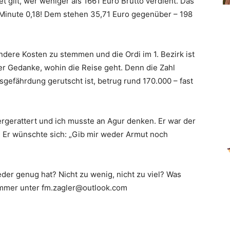
 gilt, wer weniger als 1661 Euro Brutto verdient. Das
 Minute 0,18! Dem stehen 35,71 Euro gegenüber – 198
andere Kosten zu stemmen und die Ordi im 1. Bezirk ist
er Gedanke, wohin die Reise geht. Denn die Zahl
utsgefährdung gerutscht ist, betrug rund 170.000 – fast
rgerattert und ich musste an Agur denken. Er war der
l. Er wünschte sich: „Gib mir weder Armut noch
der genug hat? Nicht zu wenig, nicht zu viel? Was
 immer unter fm.zagler@outlook.com