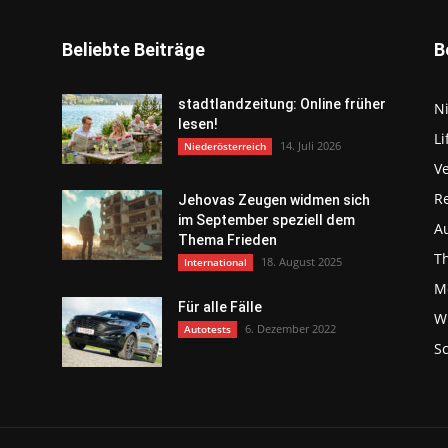
Beliebte Beiträge
B
stadtlandzeitung: Online früher
N
lesen!
Li
14. Juli 2026
Niederösterreich
V
R
Jehovas Zeugen widmen sich
im September speziell dem
Au
Thema Frieden
T
18. August 2025
International
Mo
Für alle Fälle
Wi
6. Dezember 2022
Autotests
S