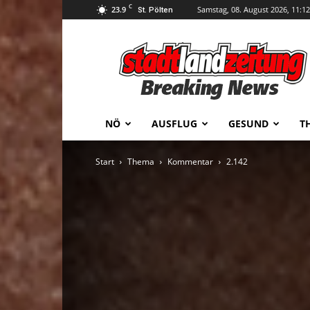
C
23.9
Samstag, 08. August 2026, 11:12
St. Pölten
stadtlandzeitung
NÖ
AUSFLUG
GESUND
T
Start
Thema
Kommentar
2.142