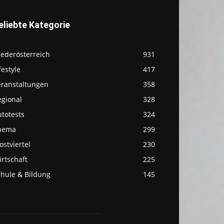
eliebte Kategorie
iederösterreich
931
festyle
417
eranstaltungen
358
egional
328
totests
324
hema
299
stviertel
230
rtschaft
225
chule & Bildung
145