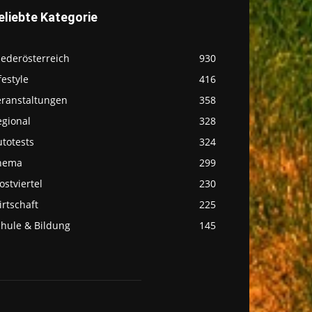
eliebte Kategorie
iederösterreich
930
festyle
416
eranstaltungen
358
egional
328
totests
324
hema
299
stviertel
230
rtschaft
225
chule & Bildung
145