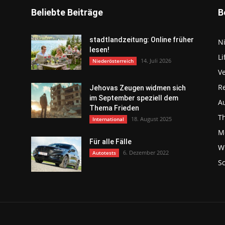
Beliebte Beiträge
B
stadtlandzeitung: Online früher
N
lesen!
Li
14. Juli 2026
Niederösterreich
V
R
Jehovas Zeugen widmen sich
im September speziell dem
Au
Thema Frieden
T
18. August 2025
International
Mo
Für alle Fälle
Wi
6. Dezember 2022
Autotests
S