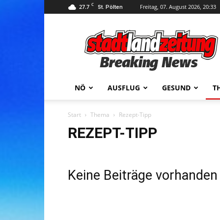
C
27.7
Freitag, 07. August 2026, 20:33
St. Pölten
stadtlandzeitung
NÖ
AUSFLUG
GESUND
T
Start
Thema
Rezept-Tipp
REZEPT-TIPP
Keine Beiträge vorhanden