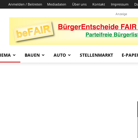
Anmelden / Beitreten
Mediadaten
Über uns
Kontakt
Impressum
Da
Anzeige
HEMA
BAUEN
AUTO
STELLENMARKT
E-PAPE