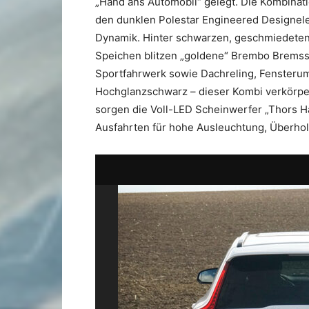
„Hand ans Automobil“ gelegt. Die Kombinati
den dunklen Polestar Engineered Designele
Dynamik. Hinter schwarzen, geschmiedeten 
Speichen blitzen „goldene“ Brembo Bremssät
Sportfahrwerk sowie Dachreling, Fensterum
Hochglanzschwarz – dieser Kombi verkörper
sorgen die Voll-LED Scheinwerfer „Thors 
Ausfahrten für hohe Ausleuchtung, Überholp