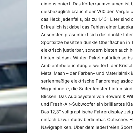
dimensioniert. Das Kofferraumvolumen ist b
diesbezüglich braucht der V60 den Vergleich
das Heck jedenfalls, bis zu 1.431 Liter sin
Erfreulich ist dabei das Fehlen einer Ladeka
Ansonsten präsentiert sich das dunkle Inter
Sportsitze besitzen dunkle Oberflächen in T
elektrisch justierbar, sondern bieten auch
hinten ist dank Winter-Paket natürlich selbs
Ambientebeleuchtung erweitert, der Kristal
Metal Mash – der Farben- und Materialmix i
serienmäßige elektrische Panoramaglasdach 
Wageninnere, die Seitenfenster hinten sind
Blicken. Das Audiosystem von Bowers & Wilki
und Fresh-Air-Subwoofer ein brilliantes K
Das 12,3“ vollgraphische Fahrerdisplay zeig
einfach bzw. intuitiv bedienbar. Optisches 
Navigraphiken. Über dem lederfreien Sportl