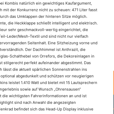
ei Kombis natürlich ein gewichtiges Kaufargument,
 mit der Konkurrenz nicht zu scheuen: 471 Liter fasst
d durch das Umklappen der hinteren Sitze möglich.
nte, die Heckklappe schließt intelligent und elektrisch.
ieur sehr geschmackvoll-wertig eingerichtet, die
eil-Leder/Mesh-Textil und sind nicht nur vielfach
 hervorragenden Seitenhalt. Eine Sitzheizung vorne und
tverständlich. Der Dachhimmel ist Anthrazit, die
lglas-Schalthebel von Orrefors, die Dekoreinlagen in
st stilgerecht perfekt aufeinander abgestimmt. Das
lässt die aktuell spärlichen Sonnenstrahlen ins
 optional abgedunkelt und schützen vor neugierigen
ns leistet 1.410 Watt und bietet mit 15 Lautsprechern
langerlebnis sowie auf Wunsch „Ohrensausen“
t die wichtigsten Fahrerinformationen an und ist
Highlight sind nach Anwahl die angezeigten
enkrad befindet sich das Head-Up Display inklusive