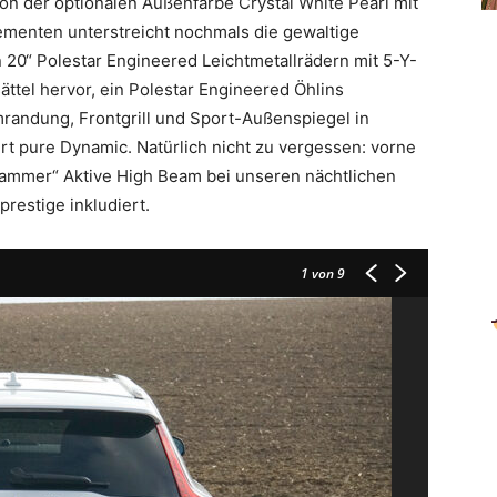
on der optionalen Außenfarbe Crystal White Pearl mit
menten unterstreicht nochmals die gewaltige
20“ Polestar Engineered Leichtmetallrädern mit 5-Y-
tel hervor, ein Polestar Engineered Öhlins
randung, Frontgrill und Sport-Außenspiegel in
t pure Dynamic. Natürlich nicht zu vergessen: vorne
Hammer“ Aktive High Beam bei unseren nächtlichen
restige inkludiert.
1
von 9