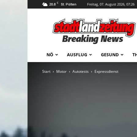
C
20.8
Freitag, 07. August 2026, 07:26
St. Pölten
stadtlandzeitung
NÖ
AUSFLUG
GESUND
T
Start
Motor
Autotests
Expressdienst