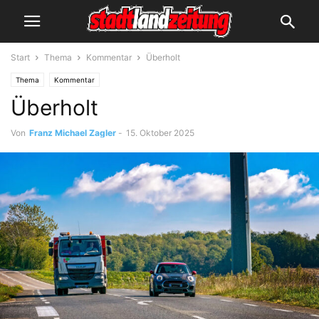
Start
Thema
Kommentar
Überholt
Thema
Kommentar
Überholt
Von
Franz Michael Zagler
-
15. Oktober 2025