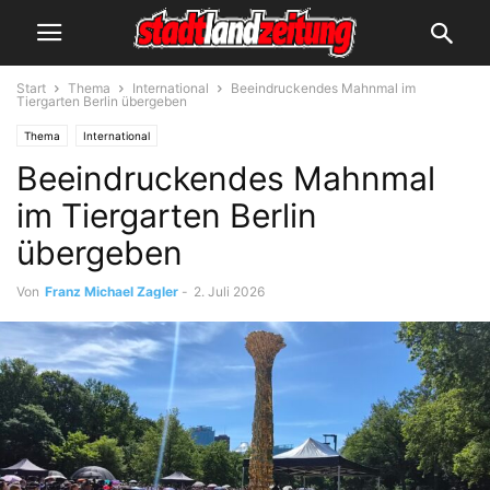
Start
Thema
International
Beeindruckendes Mahnmal im
Tiergarten Berlin übergeben
Thema
International
Beeindruckendes Mahnmal
im Tiergarten Berlin
übergeben
Von
Franz Michael Zagler
-
2. Juli 2026