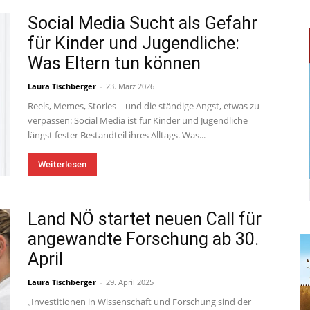
Social Media Sucht als Gefahr
für Kinder und Jugendliche:
Was Eltern tun können
Laura Tischberger
-
23. März 2026
Reels, Memes, Stories – und die ständige Angst, etwas zu
verpassen: Social Media ist für Kinder und Jugendliche
längst fester Bestandteil ihres Alltags. Was...
Weiterlesen
Land NÖ startet neuen Call für
angewandte Forschung ab 30.
April
Laura Tischberger
-
29. April 2025
„Investitionen in Wissenschaft und Forschung sind der