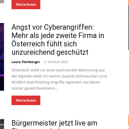
Weiterlesen
Angst vor Cyberangriffen:
Mehr als jede zweite Firma in
Österreich fühlt sich
unzureichend geschützt
Laura Tischberger
-
2. Oktober 2025
Österreich steht vor einer wachsenden Bedrohung aus
der digitalen Welt: Im vierten Quartal 2024 wurden rund
90.000 E-Mail-Phishing-Angriffe registriert, bei denen
Hacker gezielt Bankdaten...
Weiterlesen
Bürgermeister jetzt live am