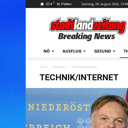
C
27.4
Samstag, 08. August 2026, 13:48
St. Pölten
stadtlandzeitung
NÖ
AUSFLUG
GESUND
T
Start
Lifestyle
Technik/Internet
TECHNIK/INTERNET