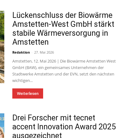
Lückenschluss der Biowärme
Amstetten-West GmbH stärkt
stabile Wärmeversorgung in
Amstetten
Redaktion
-
27. Mai 2026
Amstetten, 12. Mai 2026 | Die Biowärme Amstetten West
GmbH (BAW), ein gemeinsames Unternehmen der
Stadtwerke Amstetten und der EVN, setzt den nächsten
wichtigen...
Weiterlesen
Drei Forscher mit tecnet
accent Innovation Award 2025
ausgezeichnet