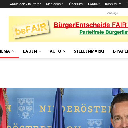
Anmelden / Beitreten
Mediadaten
Über uns
Kontakt
Impressum
Anzeige
HEMA
BAUEN
AUTO
STELLENMARKT
E-PAPE