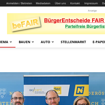
Anmelden / Beitreten
Mediadaten
Über uns
Kontakt
Impressum
Da
Anzeige
HEMA
BAUEN
AUTO
STELLENMARKT
E-PAPE