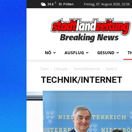
C
24.6
Freitag, 07. August 2026, 22:56
St. Pölten
stadtlandzeitung
NÖ
AUSFLUG
GESUND
T
Start
Lifestyle
Technik/Internet
Seite 2
TECHNIK/INTERNET