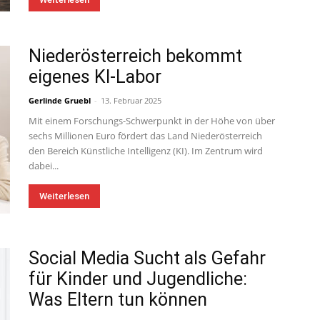
Niederösterreich bekommt
eigenes KI-Labor
Gerlinde Gruebl
-
13. Februar 2025
Mit einem Forschungs-Schwerpunkt in der Höhe von über
sechs Millionen Euro fördert das Land Niederösterreich
den Bereich Künstliche Intelligenz (KI). Im Zentrum wird
dabei...
Weiterlesen
Social Media Sucht als Gefahr
für Kinder und Jugendliche:
Was Eltern tun können