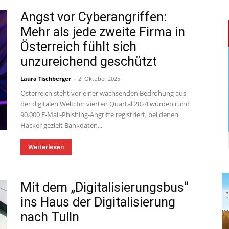
Angst vor Cyberangriffen:
Mehr als jede zweite Firma in
Österreich fühlt sich
unzureichend geschützt
Laura Tischberger
-
2. Oktober 2025
Österreich steht vor einer wachsenden Bedrohung aus
der digitalen Welt: Im vierten Quartal 2024 wurden rund
90.000 E-Mail-Phishing-Angriffe registriert, bei denen
Hacker gezielt Bankdaten...
Weiterlesen
Mit dem „Digitalisierungsbus“
ins Haus der Digitalisierung
nach Tulln