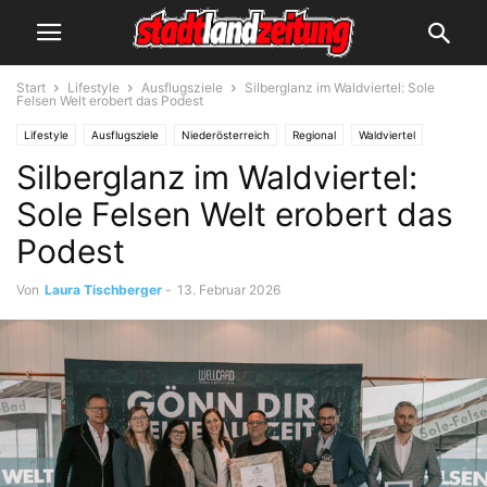
Start
Lifestyle
Ausflugsziele
Silberglanz im Waldviertel: Sole
Felsen Welt erobert das Podest
Lifestyle
Ausflugsziele
Niederösterreich
Regional
Waldviertel
Silberglanz im Waldviertel:
Sole Felsen Welt erobert das
Podest
Von
Laura Tischberger
-
13. Februar 2026