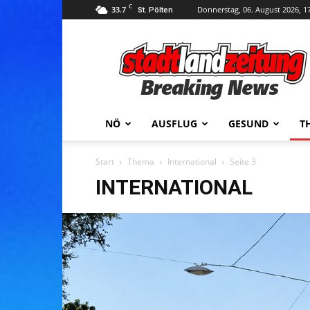
C
33.7
Donnerstag, 06. August 2026, 1
St. Pölten
stadtlandzeitung
NÖ
AUSFLUG
GESUND
T
Start
Thema
International
Seite 3
INTERNATIONAL