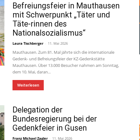
Befreiungsfeier in Mauthausen
mit Schwerpunkt „Täter und
Täte-rinnen des
Nationalsozialismus“
Laura Tischberger
-
11. Mai 2026
Mauthausen. Zum 81. Mal jährte sich die internationale
Gedenk- und Befreiungsfeier der KZ-Gedenkstätte
Mauthausen. Über 13.000 Besucher nahmen am Sonntag,
dem 10. Mai, daran...
Weiterlesen
Delegation der
Bundesregierung bei der
Gedenkfeier in Gusen
Franz Michael Zagler
-
11. Mai 2026