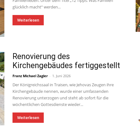
Familienleben. Unter dem Titel „12 Tipps: Was Familien
glücklich macht“ werden...
Weiterlesen
Renovierung des
Kirchengebäudes fertiggestellt
Franz Michael Zagler
-
1. Juni 2026
Der Königreichssaal in Traisen, wie Jehovas Zeugen ihre
Kirchengebäude nennen, wurde einer umfassenden
Renovierung unterzogen und steht ab sofort für die
wöchentlichen Gottesdienste wieder...
Weiterlesen